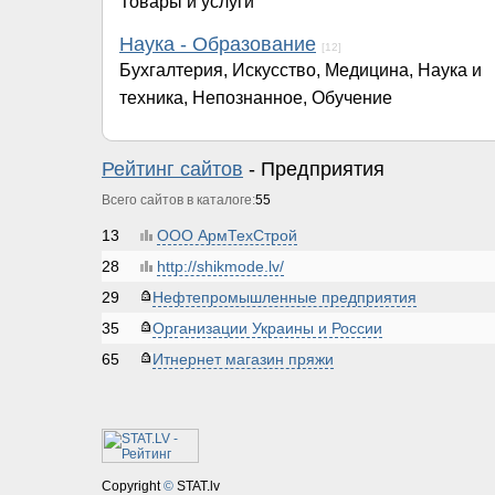
Товары и услуги
Наука - Образование
[12]
Бухгалтерия, Искусство, Медицина, Наука и
техника, Непознанное, Обучение
Рейтинг сайтов
- Предприятия
Всего сайтов в каталоге:
55
13
ООО АрмТехСтрой
28
http://shikmode.lv/
29
Нефтепромышленные предприятия
35
Организации Украины и России
65
Итнернет магазин пряжи
Copyright
©
STAT.lv