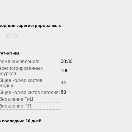
ход для зарегистрированных
Войти
татистика
ремя обновления:
00:30
арегистрированных
106
есурсов:
бщее кол-во хостов
34
егодня:
68
бщее кол-во хитов сегодня:
бновление ТиЦ:
бновление PR:
а последние 10 дней