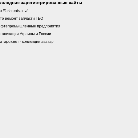
оследние зарегистрированные сайты
tp://fashionista.lv/
то ремонт запчасти ГБО
ефтепромышленные предприятия
ганизации Украины и России
атарок.нет - коллекция аватар