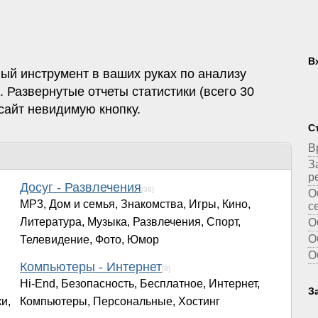
В
ный инструмент в ваших руках по анализу
 Развернутые отчеты статистики (всего 30
 сайт невидимую кнопку.
С
В
З
р
Досуг - Развлечения
[38]
О
MP3, Дом и семья, Знакомства, Игры, Кино,
с
Литература, Музыка, Развлечения, Спорт,
О
О
Телевидение, Фото, Юмор
О
Компьютеры - Интернет
[8]
Hi-End, Безопасность, Бесплатное, Интернет,
З
и,
Компьютеры, Персональные, Хостинг