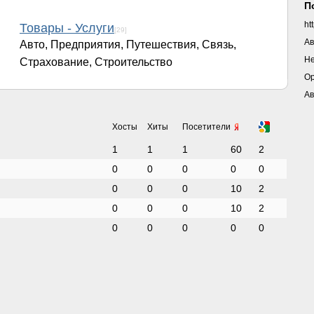
П
ht
Товары - Услуги
[29]
Ав
Авто, Предприятия, Путешествия, Связь,
Н
Страхование, Строительство
Ор
Ав
Хосты
Хиты
Посетители
1
1
1
60
2
0
0
0
0
0
0
0
0
10
2
0
0
0
10
2
0
0
0
0
0