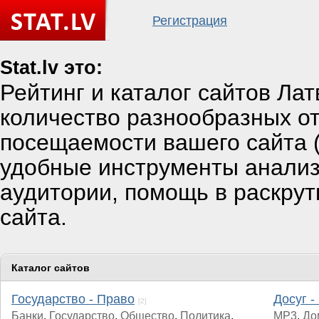
Регистрация
Stat.lv это:
Рейтинг и каталог сайтов Ла
количество разнообразных от
посещаемости вашего сайта (
удобные инструменты анали
аудитории, помощь в раскрут
сайта.
Каталог сайтов
Государство - Право
Досуг -
[2]
Банки
,
Государство
,
Общество
,
Политика
,
MP3
,
До