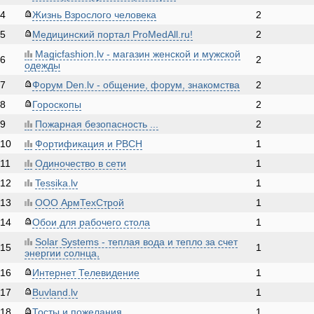
4
Жизнь Взрослого человека
2
5
Медицинский портал ProMedAll.ru!
2
Magicfashion.lv - магазин женской и мужской
6
2
одежды
7
Форум Den.lv - общение, форум, знакомства
2
8
Гороскопы
2
9
Пожарная безопасность ...
2
10
Фортификация и РВСН
1
11
Одиночество в сети
1
12
Tessika.lv
1
13
ООО АрмТехСтрой
1
14
Обои для рабочего стола
1
Solar Systems - теплая вода и тепло за счет
15
1
энергии солнца,
16
Интернет Телевидение
1
17
Buvland.lv
1
18
Тосты и пожелания
1