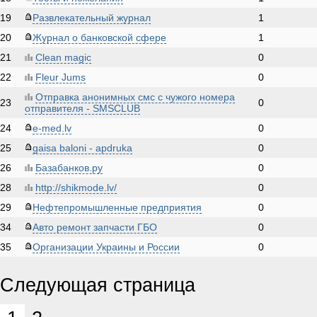
19
Развлекательный журнал
1
20
Журнал о банковской сфере
1
21
Clean magic
0
22
Fleur Jums
0
Отправка анонимных смс с чужого номера
23
0
отправителя - SMSCLUB
24
e-med.lv
0
25
gaisa baloni - apdruka
0
26
Базабанков.ру
0
28
http://shikmode.lv/
0
29
Нефтепромышленные предприятия
0
34
Авто ремонт запчасти ГБО
0
35
Организации Украины и России
0
Следующая страница