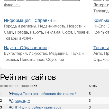
Финансы
Литерат
Телевид
Информация - Справки
Компью
[15]
Города и регионы
,
Недвижимость
,
Новости и
Hi-End
,
СМИ
,
Погода
,
Работа
,
Реклама
,
Софт
,
Справки
,
Компью
Товары и услуги
Наука - Образование
Товары 
[11]
Бухгалтерия
,
Искусство
,
Медицина
,
Наука и
Авто
,
Пр
техника
,
Непознанное
,
Обучение
Страхов
Рейтинг сайтов
Всего сайтов в каталоге:
55
Хосты
1
Форум Точек.нет - общение без границ !
5
2
Анекдоты.lv
3
3
СНПЧ для струйных принтеров
3