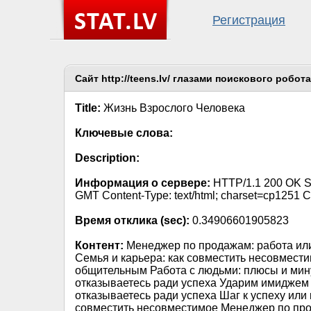
Регистрация
Сайт http://teens.lv/ глазами поискового робота
Title:
Жизнь Взрослого Человека
Ключевые слова:
Description:
Информация о сервере:
HTTP/1.1 200 OK Ser
GMT Content-Type: text/html; charset=cp1251 
Время отклика (sec):
0.34906601905823
Контент:
Менеджер по продажам: работа или
Семья и карьера: как совместить несовместим
общительным Работа с людьми: плюсы и мину
отказываетесь ради успеха Ударим имиджем 
отказываетесь ради успеха Шаг к успеху или
совместить несовместимое Менеджер по про