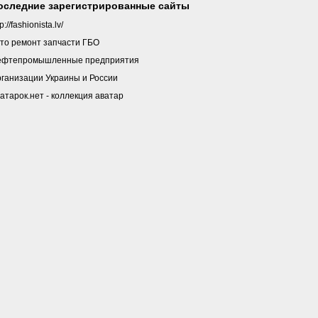
оследние зарегистрированные сайты
tp://fashionista.lv/
то ремонт запчасти ГБО
ефтепромышленные предприятия
ганизации Украины и России
атарок.нет - коллекция аватар