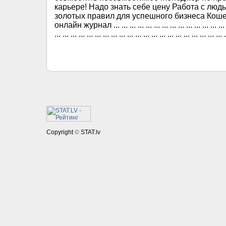
карьере! Надо знать себе цену Работа с люд
золотых правил для успешного бизнеса Кош
онлайн журнал ... ... ... ... ... ... ... ... ... ... ... ... ... ... ... ...
... ... ... ... ... ... ... ... ... ... ... ... ... ... ... ... ... ... ... ... ... .
Copyright
©
STAT.lv