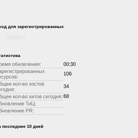
ход для зарегистрированных
Войти
татистика
ремя обновления:
00:30
арегистрированных
106
есурсов:
бщее кол-во хостов
34
егодня:
68
бщее кол-во хитов сегодня:
бновление ТиЦ:
бновление PR:
а последние 10 дней