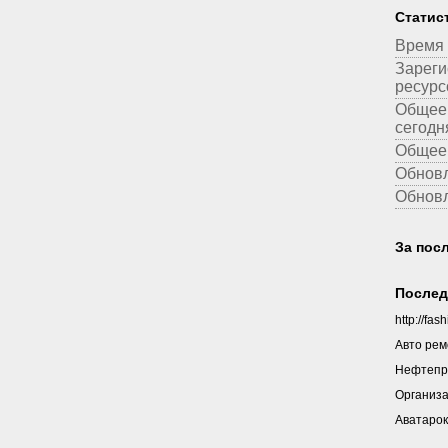
Статис
Время 
Зареги
ресурс
Общее 
сегодн
Общее 
Обновл
Обнов
За пос
Послед
http://fash
Авто рем
Нефтепр
Организа
Аватарок