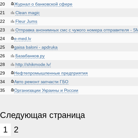
20
Журнал о банковской сфере
21
Clean magic
22
Fleur Jums
23
Отправка анонимных смс с чужого номера отправителя - 
24
e-med.lv
25
gaisa baloni - apdruka
26
Базабанков.ру
28
http://shikmode.lv/
29
Нефтепромышленные предприятия
34
Авто ремонт запчасти ГБО
35
Организации Украины и России
Следующая страница
1
2