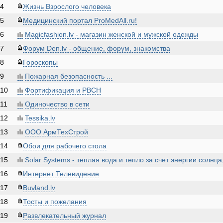
4
Жизнь Взрослого человека
5
Медицинский портал ProMedAll.ru!
6
Magicfashion.lv - магазин женской и мужской одежды
7
Форум Den.lv - общение, форум, знакомства
8
Гороскопы
9
Пожарная безопасность ...
10
Фортификация и РВСН
11
Одиночество в сети
12
Tessika.lv
13
ООО АрмТехСтрой
14
Обои для рабочего стола
15
Solar Systems - теплая вода и тепло за счет энергии солнца
16
Интернет Телевидение
17
Buvland.lv
18
Тосты и пожелания
19
Развлекательный журнал