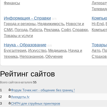
Финансы
Литерат
Телевид
Информация - Справки
Компью
[17]
Города и регионы
,
Недвижимость
,
Новости и
Hi-End
,
СМИ
,
Погода
,
Работа
,
Реклама
,
Софт
,
Справки
,
Компью
Товары и услуги
Наука - Образование
Товары 
[12]
Бухгалтерия
,
Искусство
,
Медицина
,
Наука и
Авто
,
Пр
техника
,
Непознанное
,
Обучение
Страхов
Рейтинг сайтов
Всего сайтов в каталоге:
55
1
Форум Точек.нет - общение без границ !
2
Анекдоты.lv
3
СНПЧ для струйных принтеров