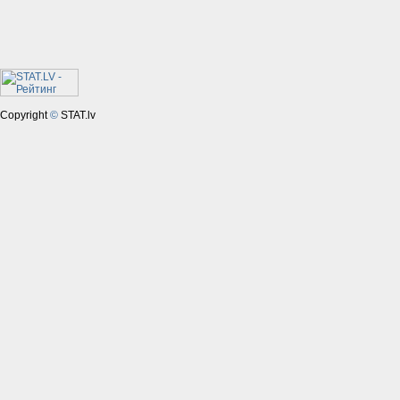
Copyright
©
STAT.lv