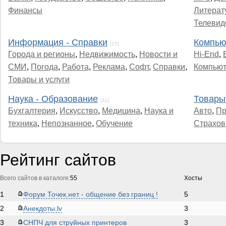
Финансы
Литерат
Телевид
Информация - Справки
Компью
[15]
Города и регионы
,
Недвижимость
,
Новости и
Hi-End
,
СМИ
,
Погода
,
Работа
,
Реклама
,
Софт
,
Справки
,
Компью
Товары и услуги
Наука - Образование
Товары 
[11]
Бухгалтерия
,
Искусство
,
Медицина
,
Наука и
Авто
,
Пр
техника
,
Непознанное
,
Обучение
Страхов
Рейтинг сайтов
Всего сайтов в каталоге:
55
Хосты
1
Форум Точек.нет - общение без границ !
5
2
Анекдоты.lv
3
3
СНПЧ для струйных принтеров
3