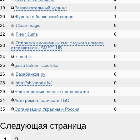
19
Развлекательный журнал
1
20
Журнал о банковской сфере
1
21
Clean magic
0
22
Fleur Jums
0
Отправка анонимных смс с чужого номера
23
0
отправителя - SMSCLUB
24
e-med.lv
0
25
gaisa baloni - apdruka
0
26
Базабанков.ру
0
28
http://shikmode.lv/
0
29
Нефтепромышленные предприятия
0
34
Авто ремонт запчасти ГБО
0
35
Организации Украины и России
0
Следующая страница