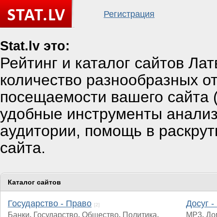
Регистрация
Stat.lv это:
Рейтинг и каталог сайтов Ла
количество разнообразных от
посещаемости вашего сайта (
удобные инструменты анали
аудитории, помощь в раскрут
сайта.
Каталог сайтов
Государство - Право
Досуг -
[2]
Банки
,
Государство
,
Общество
,
Политика
,
MP3
,
До