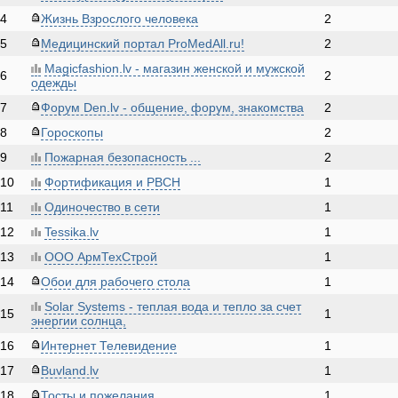
4
Жизнь Взрослого человека
2
5
Медицинский портал ProMedAll.ru!
2
Magicfashion.lv - магазин женской и мужской
6
2
одежды
7
Форум Den.lv - общение, форум, знакомства
2
8
Гороскопы
2
9
Пожарная безопасность ...
2
10
Фортификация и РВСН
1
11
Одиночество в сети
1
12
Tessika.lv
1
13
ООО АрмТехСтрой
1
14
Обои для рабочего стола
1
Solar Systems - теплая вода и тепло за счет
15
1
энергии солнца,
16
Интернет Телевидение
1
17
Buvland.lv
1
18
Тосты и пожелания
1